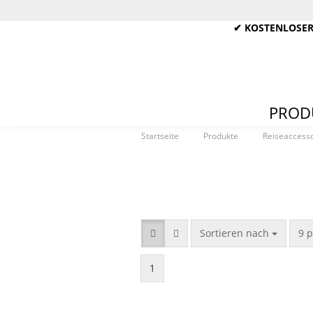
✔ KOSTENLOSER
PROD
»
»
Startseite
Produkte
Reiseaccesso
Sortieren nach
9 p
1