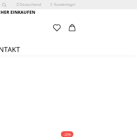
Deutschland
Kundenlogin
CHER EINKAUFEN
NTAKT
 erstellen
ort vergessen?
-20%