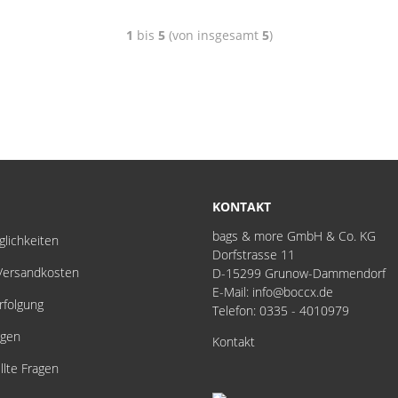
1
bis
5
(von insgesamt
5
)
KONTAKT
bags & more GmbH & Co. KG
lichkeiten
Dorfstrasse 11
 Versandkosten
D-15299 Grunow-Dammendorf
E-Mail: info@boccx.de
folgung
Telefon: 0335 - 4010979
gen
Kontakt
llte Fragen